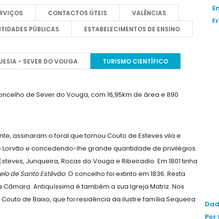
E
RVIÇOS
CONTACTOS ÚTEIS
VALÊNCIAS
F
NTIDADES PÚBLICAS
ESTABELECIMENTOS DE ENSINO
ESIA - SEVER DO VOUGA
TURISMO CIENTÍFICO
oncelho de Sever do Vouga, com 16,95km de área e 890
nte, assinaram o foral que tornou Couto de Esteves vila e
 Lorvão e concedendo-lhe grande quantidade de privilégios.
Esteves, Junqueira, Rocas do Vouga e Ribeiradio. Em 1801 tinha
elo de Santo Estêvão
. O concelho foi extinto em 1836. Resta
i a Câmara. Antiquíssima é também a sua Igreja Matriz. Nos
o Couto de Baixo, que foi residência da ilustre família Sequeira
Dad
Por 