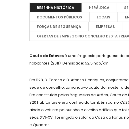
RESENHA HISTÓRICA
HERÁLDICA
SE
DOCUMENTOS PÚBLICOS
LOCAIS
E
FORÇAS DE SEGURANÇA
EMPRESAS
OFERTAS DE EMPREGO NO CONCELHO DESTA FREGU
Couto de Esteves
é uma freguesia portuguesa do c
habitantes (2011). Densidade: 52,5 hab/km.
Em 1128, D. Teresa e D. Afonso Henriques, conjuntame
sede de concelho, tornando-o couto do mosteiro de
Era constituído pelas freguesias de Arões, Couto de 
820 habitantes e era conhecido também como
Cast
ainda o vetusto pelourinho e o velho edifício que fo
sécs. XVI-XVII foi erigido o solar da Casa da Fonte, n
e Quadros.