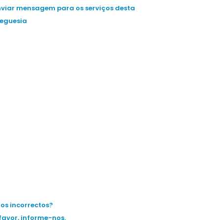
nviar mensagem para os serviços desta
reguesia
os incorrectos?
favor, informe-nos.