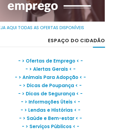
EJA AQUI TODAS AS OFERTAS DISPONÍVEIS
ESPAÇO DO CIDADÃO
- >
Ofertas de Emprego
< -
- >
Alertas Gerais
< -
- >
Animais Para Adopção
< -
- >
Dicas de Poupança
< -
- >
Dicas de Segurança
< -
- >
Informações Úteis
< -
- >
Lendas e Histórias
< -
- >
Saúde e Bem-estar
< -
- >
Serviços Públicos
< -