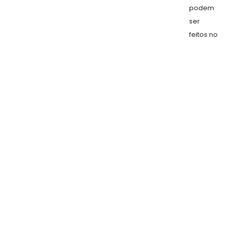
podem
ser
feitos no