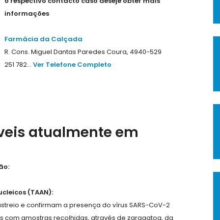
o respectivo contacto caso deseje obter mais
informações
Farmácia da Calçada
R. Cons. Miguel Dantas Paredes Coura, 4940-529
251 782...
Ver Telefone Completo
íveis atualmente em
ão:
cleicos (TAAN):
astreio e confirmam a presença do vírus SARS-CoV-2
os com amostras recolhidas, através de zaragatoa, da