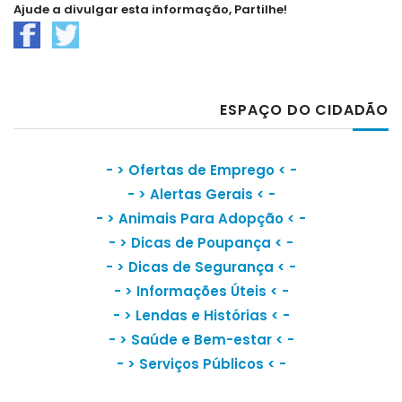
Ajude a divulgar esta informação, Partilhe!
ESPAÇO DO CIDADÃO
- >
Ofertas de Emprego
< -
- >
Alertas Gerais
< -
- >
Animais Para Adopção
< -
- >
Dicas de Poupança
< -
- >
Dicas de Segurança
< -
- >
Informações Úteis
< -
- >
Lendas e Histórias
< -
- >
Saúde e Bem-estar
< -
- >
Serviços Públicos
< -