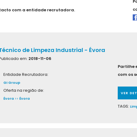
P
c
tacto com a entidade recrutadora.
Técnico de Limpeza Industrial - Évora
Publicado em:
2018-11-06
Partilhe
Entidade Recrutadora:
com os s
GI Group
Oferta na região de:
VER DE
Évora
>>
Évora
TAGS:
Lim