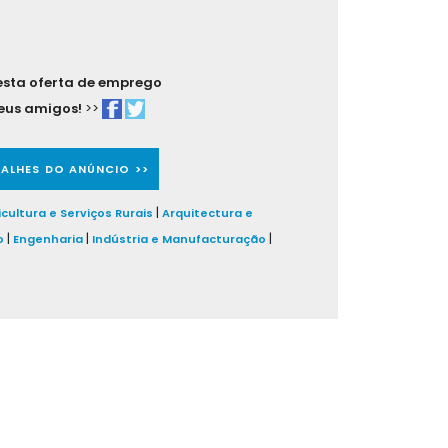
 esta oferta de emprego
eus amigos!
>>
TALHES DO ANÚNCIO >>
|
icultura e Serviços Rurais
Arquitectura e
|
|
|
o
Engenharia
Indústria e Manufacturação