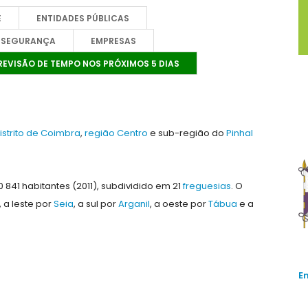
E
ENTIDADES PÚBLICAS
 SEGURANÇA
EMPRESAS
REVISÃO DE TEMPO NOS PRÓXIMOS 5 DIAS
istrito de Coimbra
,
região Centro
e sub-região do
Pinhal
841 habitantes (2011), subdividido em 21
freguesias
. O
, a leste por
Seia
, a sul por
Arganil
, a oeste por
Tábua
e a
E