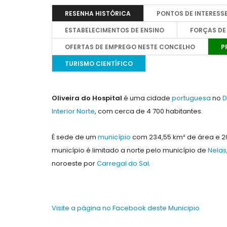
RESENHA HISTÓRICA
PONTOS DE INTERESS
ESTABELECIMENTOS DE ENSINO
FORÇAS DE
OFERTAS DE EMPREGO NESTE CONCELHO
P
TURISMO CIENTÍFICO
Oliveira do Hospital
é uma cidade
portuguesa
no
D
Interior Norte
, com cerca de 4 700 habitantes.
É sede de um
município
com 234,55 km² de área e 20 
município é limitado a norte pelo município de
Nelas
noroeste por
Carregal do Sal
.
Visite a página no Facebook deste Municipio