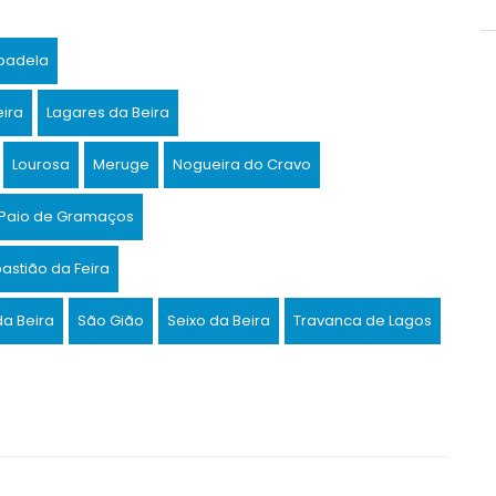
badela
eira
Lagares da Beira
Lourosa
Meruge
Nogueira do Cravo
o Paio de Gramaços
astião da Feira
da Beira
São Gião
Seixo da Beira
Travanca de Lagos