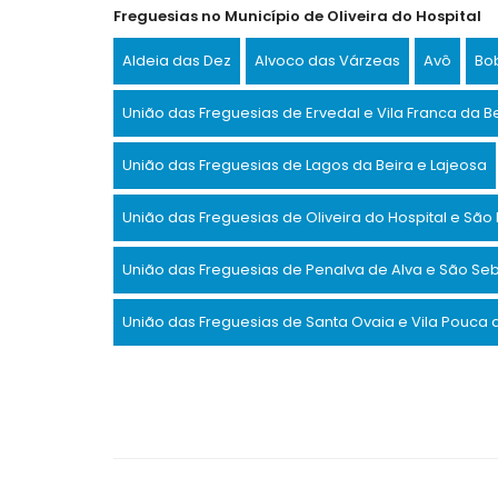
Freguesias no Município de Oliveira do Hospital
Aldeia das Dez
Alvoco das Várzeas
Avô
Bo
União das Freguesias de Ervedal e Vila Franca da B
União das Freguesias de Lagos da Beira e Lajeosa
União das Freguesias de Oliveira do Hospital e Sã
União das Freguesias de Penalva de Alva e São Seb
União das Freguesias de Santa Ovaia e Vila Pouca 