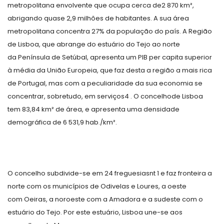
metropolitana envolvente que ocupa cerca de
2 870 km²
,
abrigando quase 2,9 milhões de habitantes. A sua área
metropolitana concentra 27% da população do país. A Região
de Lisboa, que abrange do estuário do Tejo ao norte
da Península de Setúbal, apresenta um PIB per capita superior
à média da União Europeia, que faz desta a região a mais rica
de Portugal, mas com a peculiaridade da sua economia se
concentrar, sobretudo, em serviços
4
. O concelhode Lisboa
tem
83,84 km²
de área, e apresenta uma densidade
demográfica de
6 531,9 hab./km²
.
O concelho subdivide-se em 24 freguesias
nt 1
e faz fronteira a
norte com os municípios de Odivelas e Loures, a oeste
com Oeiras, a noroeste com a Amadora e a sudeste com o
estuário do Tejo. Por este estuário, Lisboa une-se aos