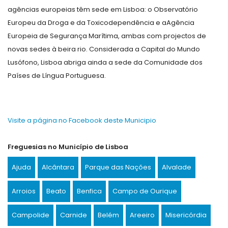
agências europeias têm sede em Lisboa: o Observatório
Europeu da Droga e da Toxicodependência e aAgência
Europeia de Segurança Marítima, ambas com projectos de
novas sedes à beira rio. Considerada a Capital do Mundo
Lusófono, Lisboa abriga ainda a sede da Comunidade dos
Países de Língua Portuguesa.
Visite a página no Facebook deste Municipio
Freguesias no Município de Lisboa
Ajuda
Alcântara
Parque das Nações
Alvalade
Arroios
Beato
Benfica
Campo de Ourique
Campolide
Carnide
Belém
Areeiro
Misericórdia