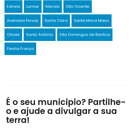
Estrela
Lumiar
Marvila
São Vicente
Avenidas Novas
Santa Clara
Santa Maria Maior
Olivais
Santo António
São Domingos de Benfica
Penha França
É o seu municipio? Partilhe-
o e ajude a divulgar a sua
terra!