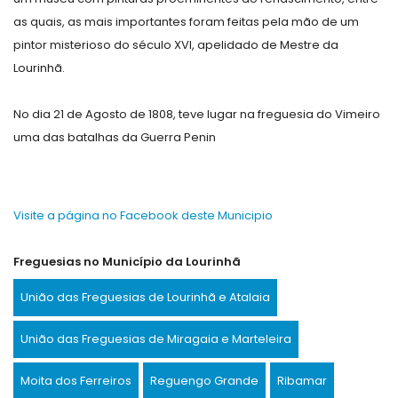
as quais, as mais importantes foram feitas pela mão de um
pintor misterioso do século XVI, apelidado de Mestre da
Lourinhã.
No dia 21 de Agosto de 1808, teve lugar na freguesia do Vimeiro
uma das batalhas da Guerra Penin
Visite a página no Facebook deste Municipio
Freguesias no Município da Lourinhã
União das Freguesias de Lourinhã e Atalaia
União das Freguesias de Miragaia e Marteleira
Moita dos Ferreiros
Reguengo Grande
Ribamar