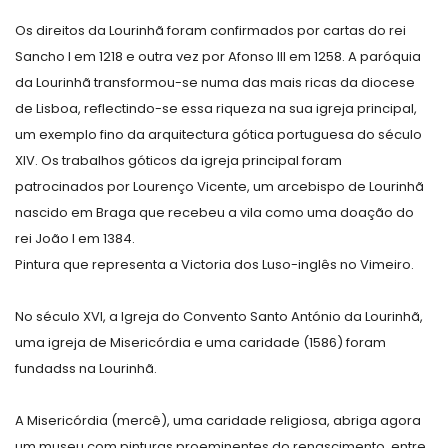
Os direitos da Lourinhã foram confirmados por cartas do rei
Sancho I em 1218 e outra vez por Afonso III em 1258. A paróquia
da Lourinhã transformou-se numa das mais ricas da diocese
de Lisboa, reflectindo-se essa riqueza na sua igreja principal,
um exemplo fino da arquitectura gótica portuguesa do século
XIV. Os trabalhos góticos da igreja principal foram
patrocinados por Lourenço Vicente, um arcebispo de Lourinhã
nascido em Braga que recebeu a vila como uma doação do
rei João I em 1384.
Pintura que representa a Victoria dos Luso-inglês no Vimeiro.
No século XVI, a Igreja do Convento Santo António da Lourinhã,
uma igreja de Misericórdia e uma caridade (1586) foram
fundadss na Lourinhã.
A Misericórdia (mercê), uma caridade religiosa, abriga agora
um museu com pinturas proeminentes do renascimento, entre