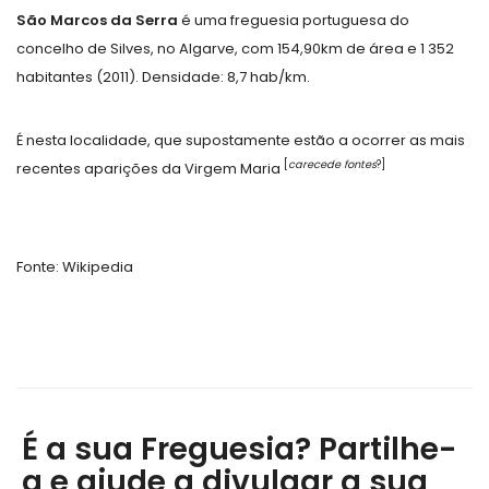
São Marcos da Serra
é uma freguesia portuguesa do
concelho de Silves, no Algarve, com 154,90km de área e 1 352
habitantes (2011). Densidade: 8,7 hab/km.
É nesta localidade, que supostamente estão a ocorrer as mais
[
carecede fontes
?
]
recentes aparições da Virgem Maria
Fonte: Wikipedia
É a sua Freguesia? Partilhe-
a e ajude a divulgar a sua