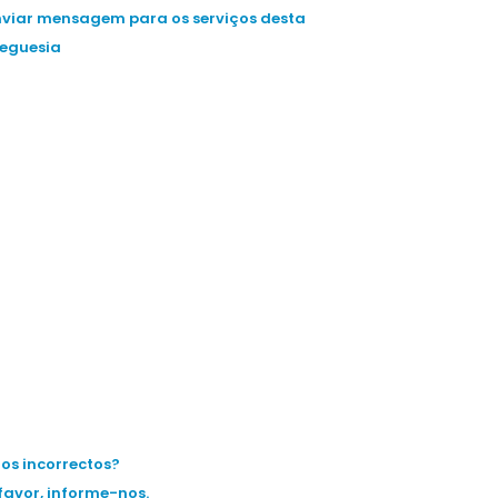
nviar mensagem para os serviços desta
reguesia
os incorrectos?
favor, informe-nos.