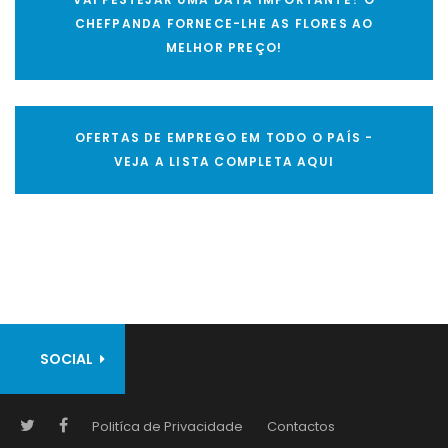
CHEFPANDA FORNECE-LHE AS FLORES AO
MELHOR PREÇO!
OFERTAS DE EMPREGO EM TODO O PAÍS -
VEJA A LISTA COMPLETA AQUI
SOCIAL
Politíca de Privacidade
Contactos