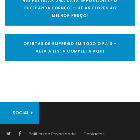
VAI FESTEJAR UMA DATA IMPORTANTE? O
CHEFPANDA FORNECE-LHE AS FLORES AO
MELHOR PREÇO!
OFERTAS DE EMPREGO EM TODO O PAÍS -
VEJA A LISTA COMPLETA AQUI
SOCIAL
Politíca de Privacidade
Contactos