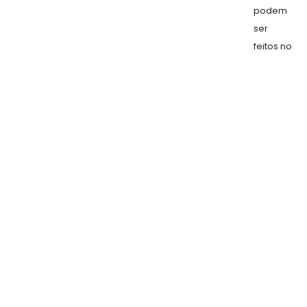
podem
ser
feitos no