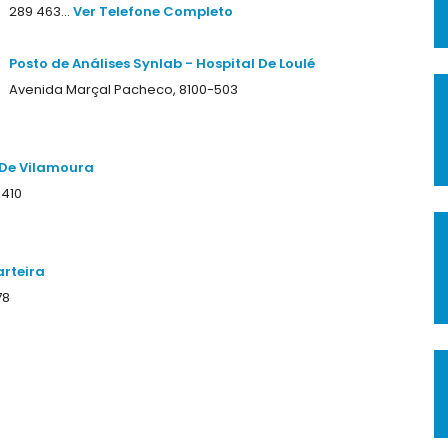
289 463...
Ver Telefone Completo
Posto de Análises Synlab - Hospital De Loulé
Avenida Marçal Pacheco, 8100-503
l De Vilamoura
-410
arteira
78