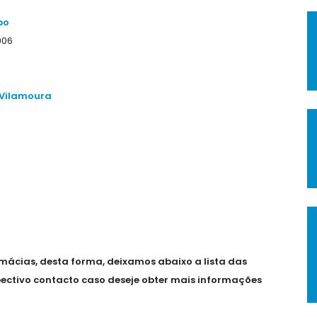
bo
906
 Vilamoura
ácias, desta forma, deixamos abaixo a lista das
spectivo contacto caso deseje obter mais informações