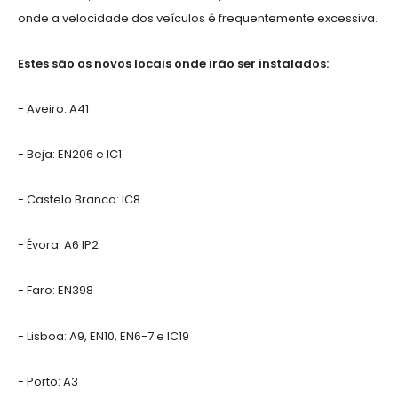
onde a velocidade dos veículos é frequentemente excessiva.
Estes são os novos locais onde irão ser instalados:
- Aveiro: A41
- Beja: EN206 e IC1
- Castelo Branco: IC8
- Évora: A6 IP2
- Faro: EN398
- Lisboa: A9, EN10, EN6-7 e IC19
- Porto: A3