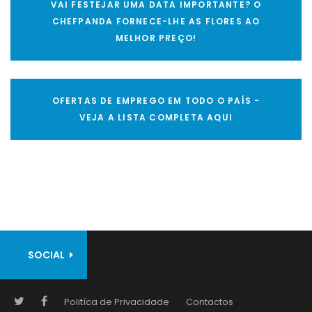
VAI FESTEJAR UMA DATA IMPORTANTE? O
CHEFPANDA FORNECE-LHE AS FLORES AO
MELHOR PREÇO!
OFERTAS DE EMPREGO EM TODO O PAÍS -
VEJA A LISTA COMPLETA AQUI
SOCIAL
Politíca de Privacidade
Contactos