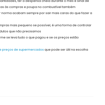
ntidades, ter a despensa cheia durante o mês é sinal de
rias às compras e poupa no combustível também
por norma acabam sempre por sair mais caras do que fazer a
mpras mais pequeno se possível, é uma forma de controlar
rodutos que não precisamos
me se leva tudo o que pagou e se os preços estão
de preços de supermercados
que pode ser útil na escolha