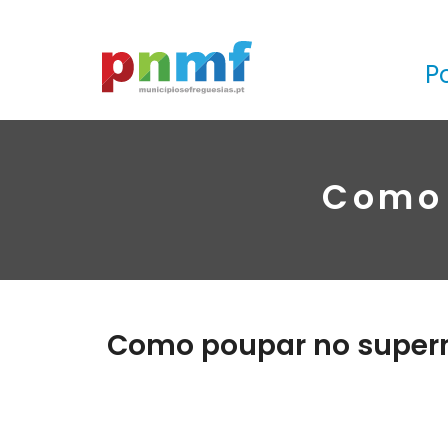
P
Como 
Como poupar no supe