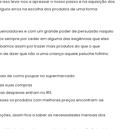
 isso leva-nos a apressar o nosso passo e na aquisição dos
alguns erros na escolha dos produtos de uma forma
nfluenciadores e com um grande poder de persuasão naquilo
os sempre por ceder em alguma das exigências que eles
abamos assim por trazer mais produtos do que o que
de dizer que não a uma criança aquele peluche fofinho
ionais de como poupar no supermercado:
r as suas compras
tas despesas entram no IRS
or vezes os produtos com melhores preços encontram-se
ções, assim fica a saber as necessidades mensais dos