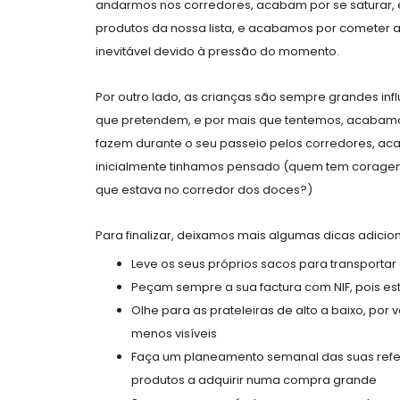
andarmos nos corredores, acabam por se saturar, e
produtos da nossa lista, e acabamos por cometer 
inevitável devido à pressão do momento.
Por outro lado, as crianças são sempre grandes i
que pretendem, e por mais que tentemos, acabam
fazem durante o seu passeio pelos corredores, ac
inicialmente tinhamos pensado (quem tem coragem 
que estava no corredor dos doces?)
Para finalizar, deixamos mais algumas dicas adic
Leve os seus próprios sacos para transporta
Peçam sempre a sua factura com NIF, pois es
Olhe para as prateleiras de alto a baixo, p
menos visíveis
Faça um planeamento semanal das suas refei
produtos a adquirir numa compra grande