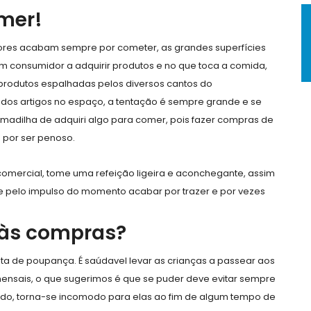
mer!
ores acabam sempre por cometer, as grandes superfícies
m consumidor a adquirir produtos e no que toca a comida,
de produtos espalhadas pelos diversos cantos do
dos artigos no espaço, a tentação é sempre grande e se
adilha de adquiri algo para comer, pois fazer compras de
 por ser penoso.
omercial, tome uma refeição ligeira e aconchegante, assim
e pelo impulso do momento acabar por trazer e por vezes
r às compras?
ta de poupança. É saúdavel levar as crianças a passear aos
nsais, o que sugerimos é que se puder deve evitar sempre
lado, torna-se incomodo para elas ao fim de algum tempo de