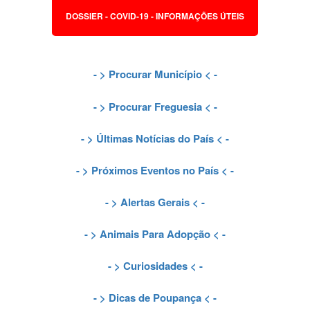
DOSSIER - COVID-19 - INFORMAÇÕES ÚTEIS
- >
Procurar Município
< -
- >
Procurar Freguesia
< -
- >
Últimas Notícias do País
< -
- >
Próximos Eventos no País
< -
- >
Alertas Gerais
< -
- >
Animais Para Adopção
< -
- >
Curiosidades
< -
- >
Dicas de Poupança
< -