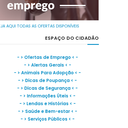
EJA AQUI TODAS AS OFERTAS DISPONÍVEIS
ESPAÇO DO CIDADÃO
- >
Ofertas de Emprego
< -
- >
Alertas Gerais
< -
- >
Animais Para Adopção
< -
- >
Dicas de Poupança
< -
- >
Dicas de Segurança
< -
- >
Informações Úteis
< -
- >
Lendas e Histórias
< -
- >
Saúde e Bem-estar
< -
- >
Serviços Públicos
< -