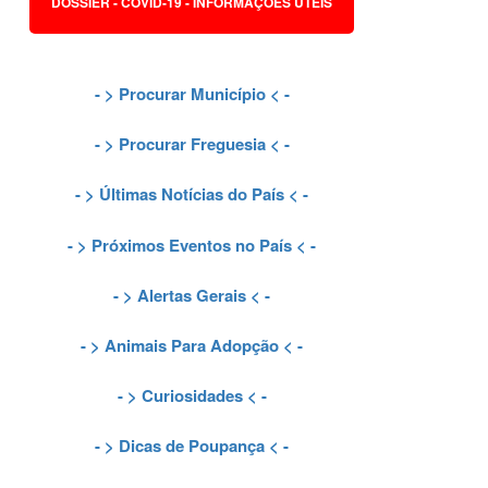
DOSSIER - COVID-19 - INFORMAÇÕES ÚTEIS
- >
Procurar Município
< -
- >
Procurar Freguesia
< -
- >
Últimas Notícias do País
< -
- >
Próximos Eventos no País
< -
- >
Alertas Gerais
< -
- >
Animais Para Adopção
< -
- >
Curiosidades
< -
- >
Dicas de Poupança
< -