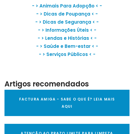
- >
Animais Para Adopção
< -
- >
Dicas de Poupança
< -
- >
Dicas de Segurança
< -
- >
Informações Úteis
< -
- >
Lendas e Histórias
< -
- >
Saúde e Bem-estar
< -
- >
Serviços Públicos
< -
Artigos recomendados
FACTURA AMIGA - SABE O QUE É? LEIA MAIS
AQUI
ATENÇÃO AO PRAZO LIMITE PARA LIMPEZA