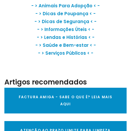
- >
Animais Para Adopção
< -
- >
Dicas de Poupança
< -
- >
Dicas de Segurança
< -
- >
Informações Úteis
< -
- >
Lendas e Histórias
< -
- >
Saúde e Bem-estar
< -
- >
Serviços Públicos
< -
Artigos recomendados
FACTURA AMIGA - SABE O QUE É? LEIA MAIS
AQUI
ATENÇÃO AO PRAZO LIMITE PARA LIMPEZA