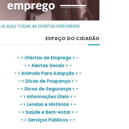
EJA AQUI TODAS AS OFERTAS DISPONÍVEIS
ESPAÇO DO CIDADÃO
- >
Ofertas de Emprego
< -
- >
Alertas Gerais
< -
- >
Animais Para Adopção
< -
- >
Dicas de Poupança
< -
- >
Dicas de Segurança
< -
- >
Informações Úteis
< -
- >
Lendas e Histórias
< -
- >
Saúde e Bem-estar
< -
- >
Serviços Públicos
< -