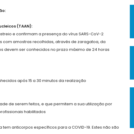
ão:
cleicos (TAAN):
astreio e confirmam a presença do vírus SARS-CoV-2
os com amostras recolhidas, através de zaragatoa, da
ados devem ser conhecidos no prazo máximo de 24 horas
nhecidos após 15 a 30 minutos da realização
ade de serem feitos, e que permitem a sua utilização por
ofissionais habilitados
 tem anticorpos específicos para a COVID-19. Estes não são