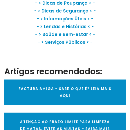
- >
Dicas de Poupança
< -
- >
Dicas de Segurança
< -
- >
Informações Úteis
< -
- >
Lendas e Histórias
< -
- >
Saúde e Bem-estar
< -
- >
Serviços Públicos
< -
Artigos recomendados:
FACTURA AMIGA - SABE O QUE É? LEIA MAIS
AQUI
ATENÇÃO AO PRAZO LIMITE PARA LIMPEZA
DE MATAS, EVITE AS MULTAS - SAIBA MAIS