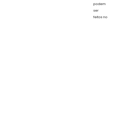
podem
ser
feitos no