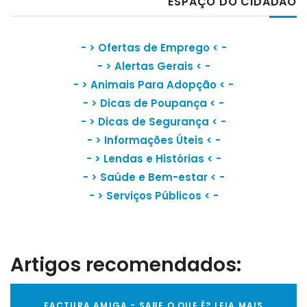
ESPAÇO DO CIDADÃO
- >
Ofertas de Emprego
< -
- >
Alertas Gerais
< -
- >
Animais Para Adopção
< -
- >
Dicas de Poupança
< -
- >
Dicas de Segurança
< -
- >
Informações Úteis
< -
- >
Lendas e Histórias
< -
- >
Saúde e Bem-estar
< -
- >
Serviços Públicos
< -
Artigos recomendados:
FACTURA AMIGA - SABE O QUE É? LEIA MAIS