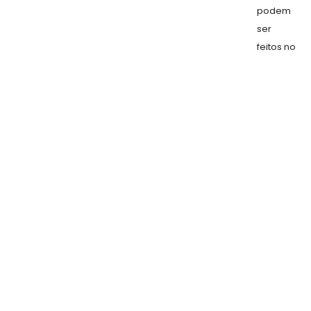
podem
ser
feitos no