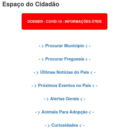
Espaço do Cidadão
DOSSIER - COVID-19 - INFORMAÇÕES ÚTEIS
- >
Procurar Município
< -
- >
Procurar Freguesia
< -
- >
Últimas Notícias do País
< -
- >
Próximos Eventos no País
< -
- >
Alertas Gerais
< -
- >
Animais Para Adopção
< -
- >
Curiosidades
< -