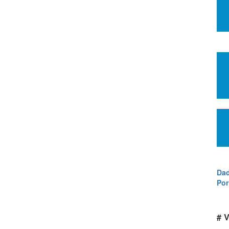
Dad
Por
# V