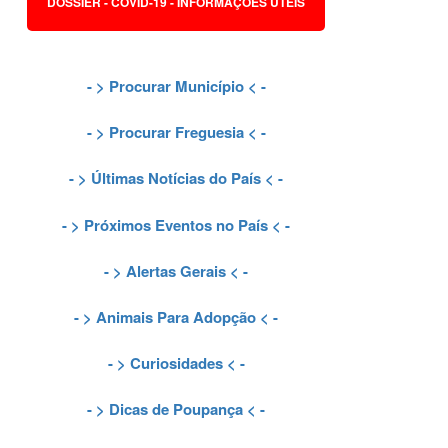
DOSSIER - COVID-19 - INFORMAÇÕES ÚTEIS
- >
Procurar Município
< -
- >
Procurar Freguesia
< -
- >
Últimas Notícias do País
< -
- >
Próximos Eventos no País
< -
- >
Alertas Gerais
< -
- >
Animais Para Adopção
< -
- >
Curiosidades
< -
- >
Dicas de Poupança
< -