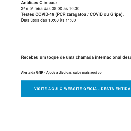
Análises Clínicas:
3ª e 5ª feira das 08:00 às 10:30
Testes COVID-19 (PCR zaragatoa / COVID ou Gripe):
Dias úteis das 10:00 às 11:00
Recebeu um toque de uma chamada internacional de
Alerta da GNR - Ajude a divulgar, saiba mais aqui >>
VISITE AQUI O WEBSITE OFICIAL DESTA ENTID