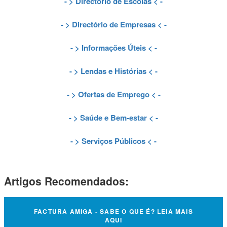
- >
Directório de Escolas
< -
- >
Directório de Empresas
< -
- >
Informações Úteis
< -
- >
Lendas e Histórias
< -
- >
Ofertas de Emprego
< -
- >
Saúde e Bem-estar
< -
- >
Serviços Públicos
< -
Artigos Recomendados:
FACTURA AMIGA - SABE O QUE É? LEIA MAIS
AQUI