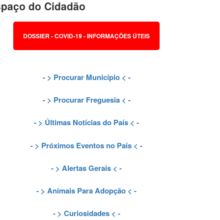
paço do Cidadão
DOSSIER - COVID-19 - INFORMAÇÕES ÚTEIS
- >
Procurar Município
< -
- >
Procurar Freguesia
< -
- >
Últimas Notícias do País
< -
- >
Próximos Eventos no País
< -
- >
Alertas Gerais
< -
- >
Animais Para Adopção
< -
- >
Curiosidades
< -