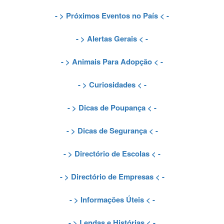
- >
Próximos Eventos no País
< -
- >
Alertas Gerais
< -
- >
Animais Para Adopção
< -
- >
Curiosidades
< -
- >
Dicas de Poupança
< -
- >
Dicas de Segurança
< -
- >
Directório de Escolas
< -
- >
Directório de Empresas
< -
- >
Informações Úteis
< -
- >
Lendas e Histórias
< -