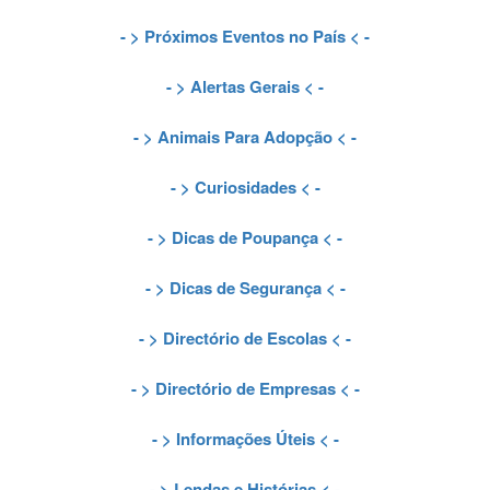
- >
Próximos Eventos no País
< -
- >
Alertas Gerais
< -
- >
Animais Para Adopção
< -
- >
Curiosidades
< -
- >
Dicas de Poupança
< -
- >
Dicas de Segurança
< -
- >
Directório de Escolas
< -
- >
Directório de Empresas
< -
- >
Informações Úteis
< -
- >
Lendas e Histórias
< -