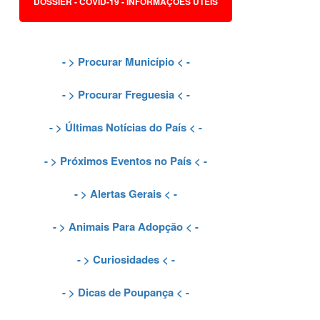
DOSSIER - COVID-19 - INFORMAÇÕES ÚTEIS
- >
Procurar Município
< -
- >
Procurar Freguesia
< -
- >
Últimas Notícias do País
< -
- >
Próximos Eventos no País
< -
- >
Alertas Gerais
< -
- >
Animais Para Adopção
< -
- >
Curiosidades
< -
- >
Dicas de Poupança
< -