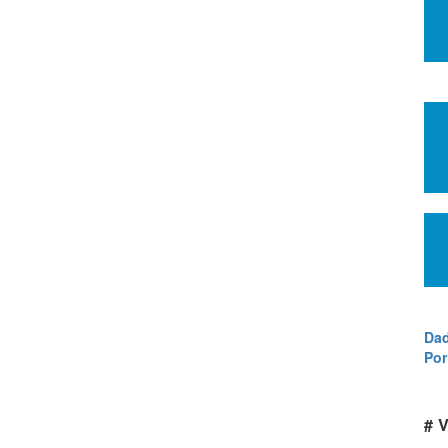
Dad
Por
# V