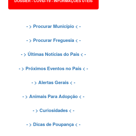
DOSSIER - COVID-19 - INFORMAÇÕES ÚTEIS
- >
Procurar Município
< -
- >
Procurar Freguesia
< -
- >
Últimas Notícias do País
< -
- >
Próximos Eventos no País
< -
- >
Alertas Gerais
< -
- >
Animais Para Adopção
< -
- >
Curiosidades
< -
- >
Dicas de Poupança
< -