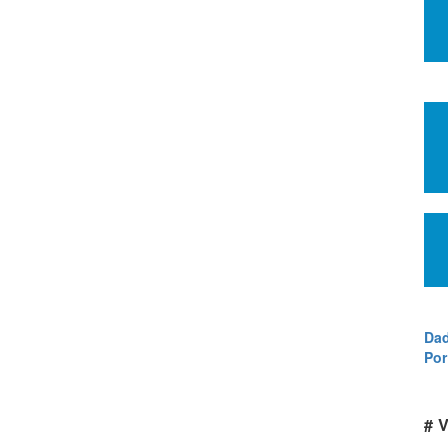
Dad
Por
# V