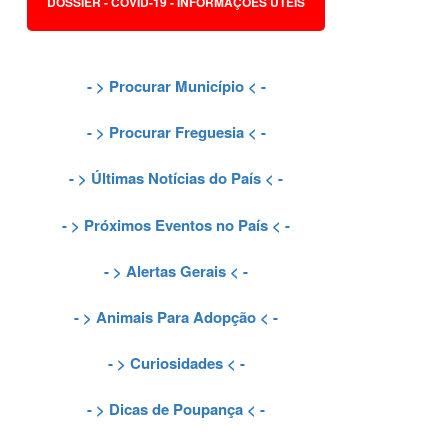
DOSSIER - COVID-19 - INFORMAÇÕES ÚTEIS
- >
Procurar Município
< -
- >
Procurar Freguesia
< -
- >
Últimas Notícias do País
< -
- >
Próximos Eventos no País
< -
- >
Alertas Gerais
< -
- >
Animais Para Adopção
< -
- >
Curiosidades
< -
- >
Dicas de Poupança
< -