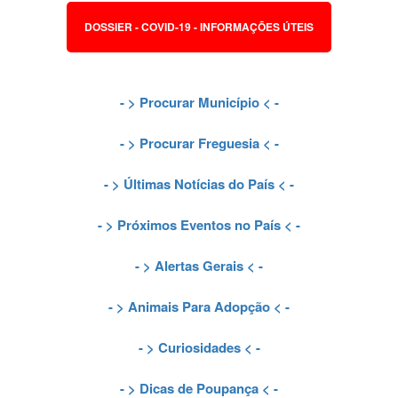
DOSSIER - COVID-19 - INFORMAÇÕES ÚTEIS
- >
Procurar Município
< -
- >
Procurar Freguesia
< -
- >
Últimas Notícias do País
< -
- >
Próximos Eventos no País
< -
- >
Alertas Gerais
< -
- >
Animais Para Adopção
< -
- >
Curiosidades
< -
- >
Dicas de Poupança
< -