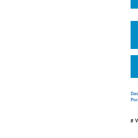
Dad
Por
# V