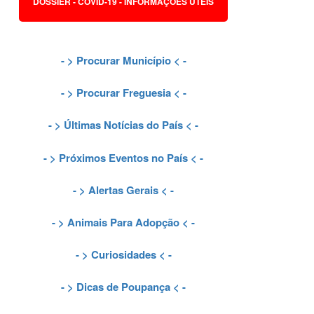
DOSSIER - COVID-19 - INFORMAÇÕES ÚTEIS
- >
Procurar Município
< -
- >
Procurar Freguesia
< -
- >
Últimas Notícias do País
< -
- >
Próximos Eventos no País
< -
- >
Alertas Gerais
< -
- >
Animais Para Adopção
< -
- >
Curiosidades
< -
- >
Dicas de Poupança
< -