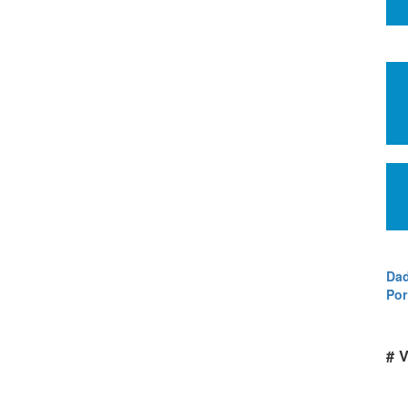
Dad
Por
# V