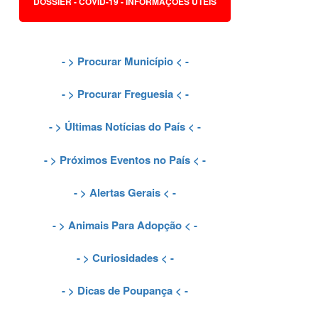
DOSSIER - COVID-19 - INFORMAÇÕES ÚTEIS
- >
Procurar Município
< -
- >
Procurar Freguesia
< -
- >
Últimas Notícias do País
< -
- >
Próximos Eventos no País
< -
- >
Alertas Gerais
< -
- >
Animais Para Adopção
< -
- >
Curiosidades
< -
- >
Dicas de Poupança
< -