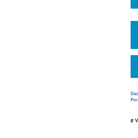
Dad
Por
# V