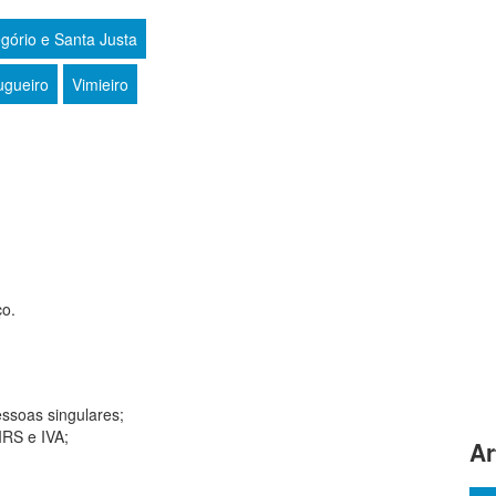
gório e Santa Justa
ugueiro
Vimieiro
ço.
essoas singulares;
IRS e IVA;
Ar