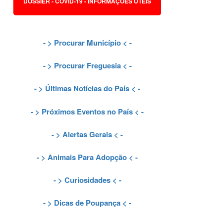
DOSSIER - COVID-19 - INFORMAÇÕES ÚTEIS
- >
Procurar Município
< -
- >
Procurar Freguesia
< -
- >
Últimas Notícias do País
< -
- >
Próximos Eventos no País
< -
- >
Alertas Gerais
< -
- >
Animais Para Adopção
< -
- >
Curiosidades
< -
- >
Dicas de Poupança
< -